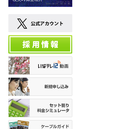
08:55
運動あそびＧＯＧＯ
09:00
素でどうでしょう
09:30
まるごと信州情報ネット
10:00
伊那ビデオクラブ作品集
10:45
松尾アトムの瞬間メタル
11:00
ダイジェスト
Ｎ
11:30
ハローちびっこ▽竜北・
ぞう組
12:00
月ナマ