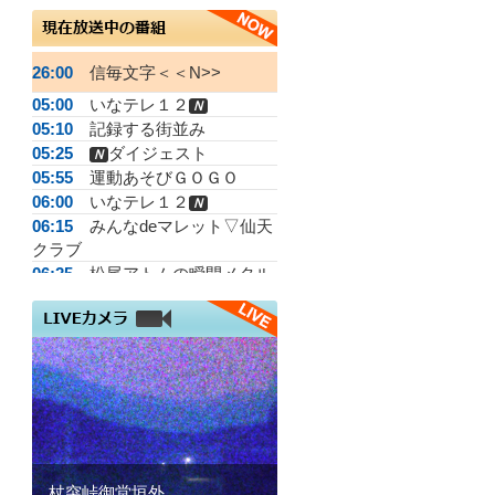
26:00
信毎文字＜＜N>>
05:00
いなテレ１２
Ｎ
05:10
記録する街並み
05:25
ダイジェスト
Ｎ
05:55
運動あそびＧＯＧＯ
06:00
いなテレ１２
Ｎ
06:15
みんなdeマレット▽仙天
クラブ
06:25
松尾アトムの瞬間メタル
06:40
ＪＡ広報る～らる
07:00
いなテレ１２
Ｎ
07:15
がんばらない体操
07:25
脳いきいき体操
07:30
ＣＥＫ週間ダイジェスト
08:00
素顔がいいね南箕輪
08:15
もみじチャンネル
08:30
上伊那ふるさとだより
杖突峠御堂垣外
08:50
手話で話そう