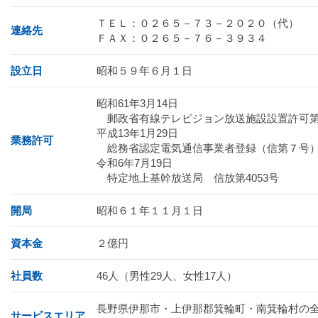
ＴＥＬ：０２６５－７３－２０２０（代）
連絡先
ＦＡＸ：０２６５－７６－３９３４
設立日
昭和５９年６月１日
昭和61年3月14日
郵政省有線テレビジョン放送施設設置許可第
平成13年1月29日
業務許可
総務省認定電気通信事業者登録（信第７号
令和6年7月19日
特定地上基幹放送局 信放第4053号
開局
昭和６１年１１月１日
資本金
２億円
社員数
46人（男性29人、女性17人）
長野県伊那市・上伊那郡箕輪町・南箕輪村の
サービスエリア