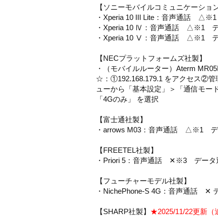
【ソニーモバイルコミュニケーショ
・Xperia 10 III Lite：音声通話
・Xperia 10 Ⅳ：音声通話 △※1
・Xperia 10 Ⅴ：音声通話 △※1
【NECプラットフォームズ社製】
・（モバイルルーター）Aterm MR0
☆：①192.168.179.1 をア
ューから「基本設定」＞「通信モード
「4Gのみ」 を選択
【富士通社製】
・arrows M03：音声通話 △※1
【FREETEL社製】
・Priori 5：音声通話 ✕※3 デ
【フューチャーモデル社製】
・NichePhone-S 4G：音声通話 
【SHARP社製】
★2025/11/22更