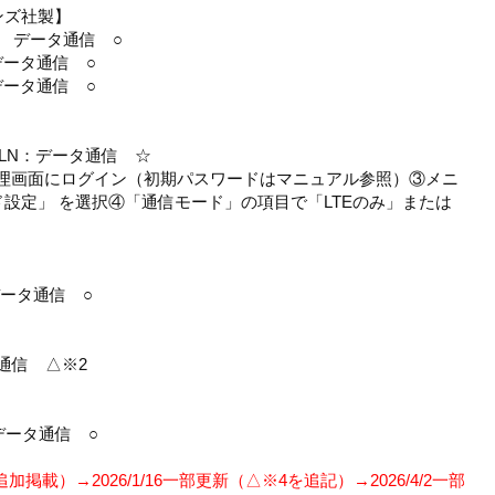
ンズ社製】
 △※1 データ通信 ○
 データ通信 ○
 データ通信 ○
5LN：データ通信 ☆
クセス②管理画面にログイン（初期パスワードはマニュアル参照）③メニ
設定」 を選択④「通信モード」の項目で「LTEのみ」または
 データ通信 ○
ータ通信 △※2
✕ データ通信 ○
新（追加掲載）→2026/1/16一部更新（△※4を追記）→2026/4/2一部