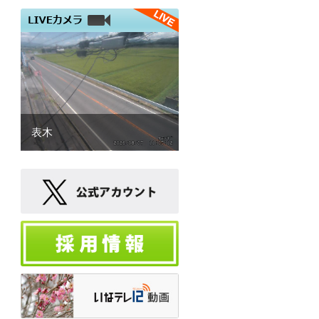
14:45
松尾アトムの瞬間メタル
15:00
名湯の条件
15:00
私の地域▽緑のある風景
16:00
今週の教室
16:05
店ばな工房
16:25
信州健康リポート
16:40
スポーツ少年団▽伊那
JVC
16:50
運動あそびＧＯＧＯ
表木
16:55
そば切り音頭▽こまち～
ず
17:00
脳いきいき体操
17:10
手話で話そう
17:15
★いなテレ１２
Ｎ
17:35
がんばらない体操
17:45
みんなdeマレット▽仙天
クラブ
17:55
運動あそびＧＯＧＯ
18:00
いなテレ１２
Ｎ
18:25
★エリア▽664gで生まれ
た命