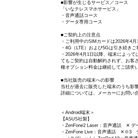
■影響が生じるサービス／コース
「いなテレスマホサービス」
・音声通話コース
・データ専用コース
■ご契約上の注意点
・ご利用中のSIMカードは2026年
・4G（LTE）および5Gは引き続き
・2026年4月1日以降、端末によ
てもご契約は自動解約されず、お客
種オプション料金は継続してご請求
■当社販売の端末への影響
当社が過去に販売した端末のうち影
詳細については、メーカーにお問い
＜Android端末＞
【ASUS社製】
・ZenFone2 Laser：音声通話 ✕
・ZenFone Live：音声通話 ✕※