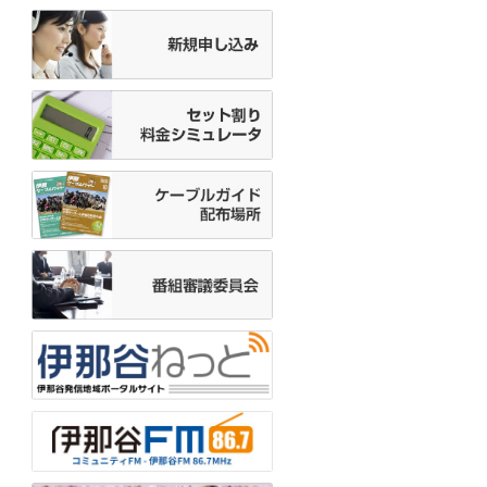
18:55
スポーツ少年団▽伊那
JVC
19:00
Nuts！
19:30
いなテレ１２
Ｎ
19:52
ＧＲＡＭＨＯＵＳＥ
19:55
運動あそびＧＯＧＯ
20:00
★イチゲンさんどうでし
ょう
20:15
★宮坂七郎のいいとこ巡
り
20:30
★
ダイジェスト
Ｎ
21:00
いなテレ１２
Ｎ