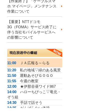
【作業終了】「ケーブルスマ
ホ マイページ」メンテナンス
作業について
【重要】NTTドコモ
3G（FOMA）サービス終了に
伴う当社モバイルサービスへ
の影響について
11:00
ＪＡ広報る～らる
11:20
私の地域▽緑のある風景
11:50
運動あそびＧＯＧＯ
11:55
今週の教室
12:00
★伊那谷昼ワイド867
14:00
ハローちびっこ▽竜北・
ぞう組
14:30
手話で話そう
14:35
がんばらない体操