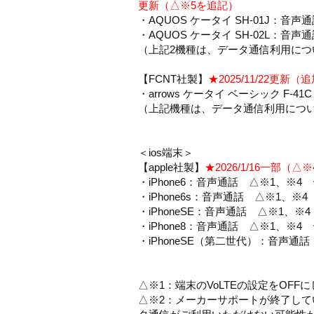
更新（△※5を追記）
・AQUOS ケータイ SH-01J：音声
・AQUOS ケータイ SH-02L：音声
（上記2機種は、データ通信利用に
【FCNT社製】
★2025/11/22更新
・arrows ケータイ ベーシック F-4
（上記機種は、データ通信利用につ
＜ios端末＞
【apple社製】
★2026/1/16一部（
・iPhone6：音声通話 △※1、※4
・iPhone6s：音声通話 △※1、※
・iPhoneSE：音声通話 △※1、※
・iPhone8：音声通話 △※1、※4
・iPhoneSE（第二世代）：音声通
△※1：端末のVoLTEの設定をOF
△※2：メーカーサポートが終了し