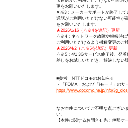
タ通信がご利用いただけない可能性が
更をお願いいたします。
✕※3：メーカーサポートが終了し
通話がご利用いただけない可能性が高
をお願いいたします。
★2026/1/16（△※4を追記）更新
△※4：ネットワーク故障や輻輳時
ご利用いただけるよう機種変更のご
★2026/4/2（△※5を追記）更新
△※5：4/1 3Gサービス終了後、
差しをお試しいただき、解決しない
■参考 NTTドコモのお知らせ
・「FOMA」および「iモード」の
https://www.docomo.ne.jp/info/3g_clos
なお本件についてご不明な点ござい
い。
【本件に関するお問合せ先：伊那ケーブルテ