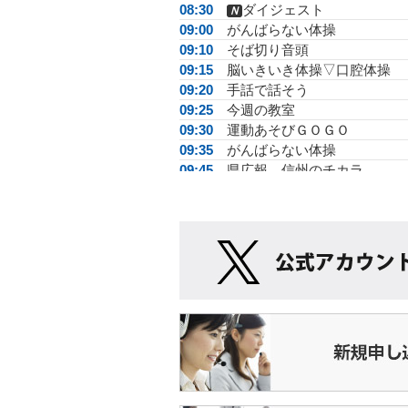
08:30
ダイジェスト
Ｎ
09:00
がんばらない体操
09:10
そば切り音頭
09:15
脳いきいき体操▽口腔体操
09:20
手話で話そう
09:25
今週の教室
09:30
運動あそびＧＯＧＯ
09:35
がんばらない体操
09:45
県広報 信州のチカラ
10:00
ＮＡＧＡＮO綺麗
10:30
無茶さんぽ
11:00
ＪＡ広報る～らる
11:20
手話で話そう
11:30
みんなdeマレット▽仙天クラ
11:40
松尾アトムの瞬間メタル
12:00
★伊那谷昼ワイド867
14:00
伊那弥生ケ丘高校同窓会 綿
講演会
16:50
運動あそびＧＯＧＯ
16:55
松尾アトムの瞬間メタル