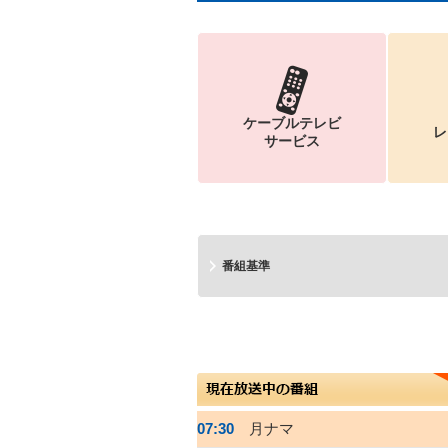
ケーブルテレビ
レ
サービス
番組基準
07:30
月ナマ