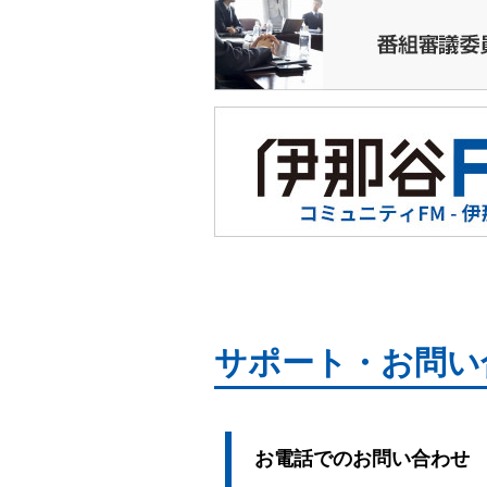
17:10
手話で話そう
17:15
★いなテレ１２
Ｎ
17:35
記録する街並み
17:50
今週の教室
17:55
運動あそびＧＯＧＯ
18:00
いなテレ１２
Ｎ
サポート・お問い
お電話でのお問い合わせ