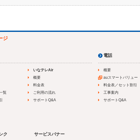
ージ
電話
いなテレAir
概要
概要
auスマートバリュー
料金表
料金表／セット割引
一覧
ご利用の流れ
工事案内
引
サポートQ&A
サポートQ&A
ンク
サービスバナー