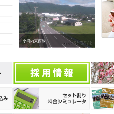
小河内東西線
ブ
貫安秀氏