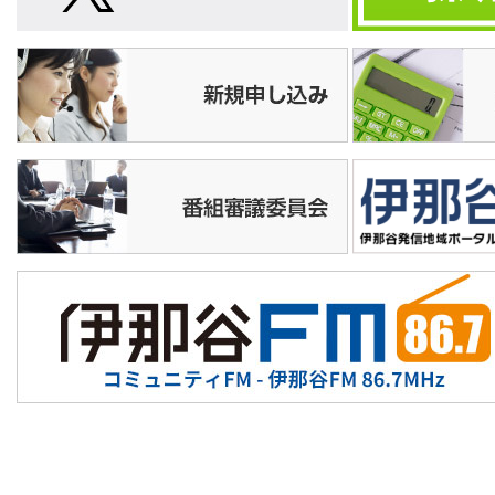
10:15
店ばな工房
10:30
★おまつりニッポン▽新潟・地蔵ま
つり/広島・壬生の花田植
11:00
素でどうでしょう
11:30
伊那北×伊那弥生ケ丘 新校再編思い
出ムービー
12:00
まるごと信州情報ネット
12:30
ダイジェスト
Ｎ