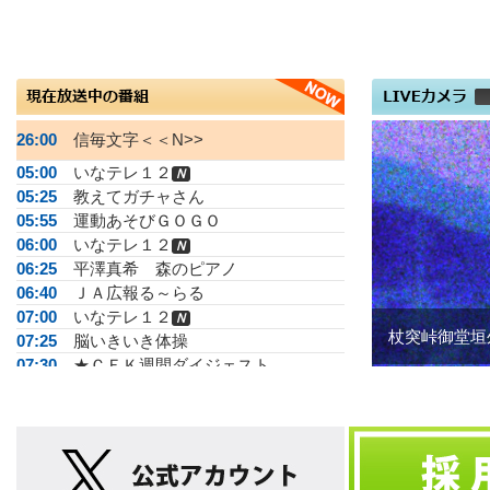
26:00
信毎文字＜＜N>>
05:00
いなテレ１２
Ｎ
05:25
教えてガチャさん
05:55
運動あそびＧＯＧＯ
06:00
いなテレ１２
Ｎ
06:25
平澤真希 森のピアノ
06:40
ＪＡ広報る～らる
07:00
いなテレ１２
Ｎ
杖突峠御堂垣
07:25
脳いきいき体操
07:30
★ＣＥＫ週間ダイジェスト
08:00
★まるごと信州情報ネット
08:30
ダイジェスト
Ｎ
09:00
無茶さんぽ
09:30
教えてガチャさん
10:00
松尾アトムの瞬間メタル