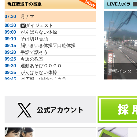
07:30
月ナマ
08:30
ダイジェスト
Ｎ
09:00
がんばらない体操
09:10
そば切り音頭
09:15
脳いきいき体操▽口腔体操
09:20
手話で話そう
09:25
今週の教室
09:30
運動あそびＧＯＧＯ
伊那インター
09:35
がんばらない体操
09:45
県広報 信州のチカラ
10:00
ＮＡＧＡＮO綺麗
10:30
無茶さんぽ
11:00
ＪＡ広報る～らる
11:20
手話で話そう
11:30
みんなdeマレット▽仙天クラブ
11:40
松尾アトムの瞬間メタル
12:00
★伊那谷昼ワイド867
14:00
伊那弥生ケ丘高校同窓会 綿貫安秀氏