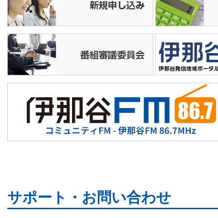
講演会
16:50
運動あそびＧＯＧＯ
16:55
松尾アトムの瞬間メタル
17:10
手話で話そう
17:15
★いなテレ１２
Ｎ
17:35
記録する街並み
17:50
今週の教室
サポート・お問い合わせ